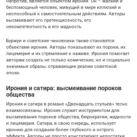
напротив, является объектом иронии. Он – жалкий и
беспомощный человек, живущий в мире иллюзий и
неспособный к самостоятельным действиям. Авторы
высмеивают его претенциозность, его
некомпетентность и его жадность.
Буржуи и советские чиновники также становятся
объектами иронии. Авторы показывают их пороки, их
лицемерие и их стремление к наживе. Ирония помогает
авторам создать не только комические, но и социально
значимые образы, отражающие реалии советской
эпохи.
Ирония и сатира: высмеивание пороков
общества
Ирония и сатира в романе «Двенадцать стульев» тесно
взаимосвязаны. Ирония служит инструментом для
высмеивания пороков общества, бюрократии, жадности
и лицемерия. Сатира, в свою очередь, использует
иронию для создания более глубокого и острого
эффекта. Авторы не просто констатируют недостатки