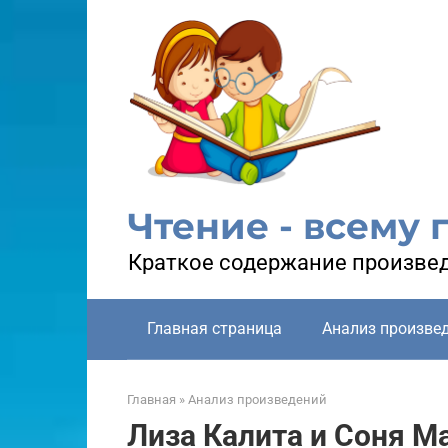
Перейти
к
контенту
Чтение - всему 
Краткое содержание произвед
Главная страница
Анализ произве
Главная
»
Анализ произведений
Лиза Калита и Соня М