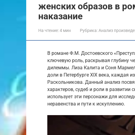
женских образов в ро
наказание
На чтение:
4 мин
Рубрика:
Анализ произвед
В романе Ф.М. Достоевского «Преступ
ключевую роль, раскрывая глубину ч
дилеммы. Лиза Калита и Соня Мармел
доли в Петербурге XIX века, каждая и
Раскольникова. Данный анализ посвя
характеров, судеб и роли в развитии
использует эти персонажи для иссле
неравенства и пути к искуплению.