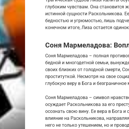
глубоким чувствам. Она становится ж
истинной сущности Раскольникова. Ее
бедностью и угрюмостью, лишь подчер
конечном итоге, Лиза остается одинок
Соня Мармеладова: Воп
Соня Мармеладова – полная противоп
бедной и многодетной семьи, вынужде
своих близких от голодной смерти, С
проституткой. Несмотря на свое соци
глубокую веру в Бога и безграничное
Соня Мармеладова – символ нравстве
осуждает Раскольникова за его престу
осознать свою вину. Ее вера в Бога 
влияние на Раскольникова, направляя 
него не только утешением, но и прово