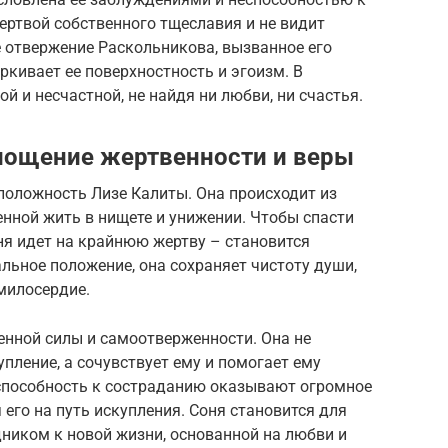
ертвой собственного тщеславия и не видит
 отвержение Раскольникова, вызванное его
кивает ее поверхностность и эгоизм. В
ой и несчастной, не найдя ни любви, ни счастья.
лощение жертвенности и веры
оложность Лизе Калиты. Она происходит из
нной жить в нищете и унижении. Чтобы спасти
оня идет на крайнюю жертву – становится
альное положение, она сохраняет чистоту души,
 милосердие.
нной силы и самоотверженности. Она не
пление, а сочувствует ему и помогает ему
и способность к состраданию оказывают огромное
его на путь искупления. Соня становится для
дником к новой жизни, основанной на любви и