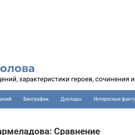
голова
ений, характеристики героев, сочинения 
дений
Биографии
Доклады
Интересные факт
армеладова: Сравнение