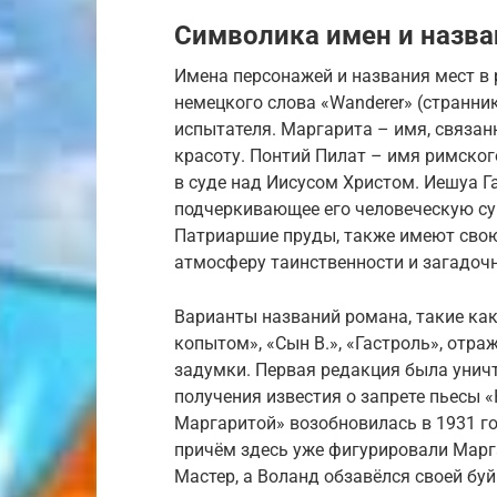
Символика имен и назва
Имена персонажей и названия мест в 
немецкого слова «Wanderer» (странник
испытателя. Маргарита – имя, связа
красоту. Понтий Пилат – имя римског
в суде над Иисусом Христом. Иешуа Г
подчеркивающее его человеческую сущ
Патриаршие пруды, также имеют сво
атмосферу таинственности и загадочн
Варианты названий романа, такие как
копытом», «Сын В.», «Гастроль», отр
задумки. Первая редакция была унич
получения известия о запрете пьесы 
Маргаритой» возобновилась в 1931 го
причём здесь уже фигурировали Марг
Мастер, а Воланд обзавёлся своей буй