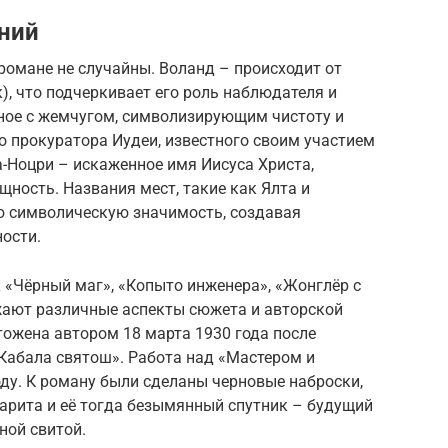
ний
романе не случайны. Воланд – происходит от
), что подчеркивает его роль наблюдателя и
нное с жемчугом, символизирующим чистоту и
о прокуратора Иудеи, известного своим участием
а-Ноцри – искаженное имя Иисуса Христа,
ность. Названия мест, такие как Ялта и
ю символическую значимость, создавая
ости.
 «Чёрный маг», «Копыто инженера», «Жонглёр с
ажают различные аспекты сюжета и авторской
тожена автором 18 марта 1930 года после
«Кабала святош». Работа над «Мастером и
ду. К роману были сделаны черновые наброски,
арита и её тогда безымянный спутник – будущий
ной свитой.