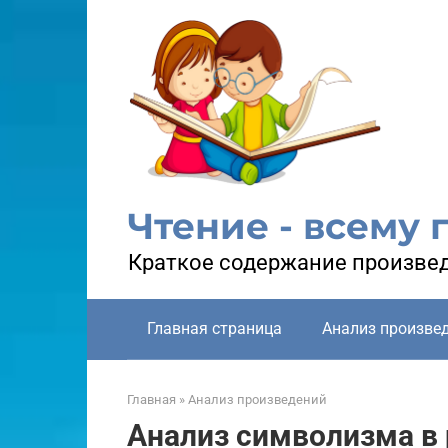
Перейти
к
контенту
Чтение - всему 
Краткое содержание произвед
Главная страница
Анализ произве
Главная
»
Анализ произведений
Анализ символизма в 