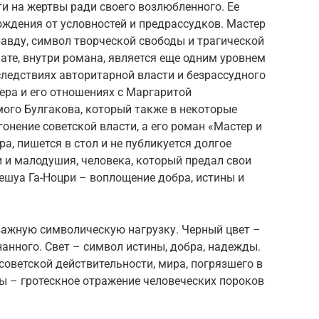
ти на жертвы ради своего возлюбленного. Ее
ождения от условностей и предрассудков. Мастер
авду, символ творческой свободы и трагической
лате, внутри романа, является еще одним уровнем
ледствиях авторитарной власти и безрассудного
ера и его отношениях с Маргаритой
ого Булгакова, который также в некоторые
онение советской власти, а его роман «Мастер и
а, пишется в стол и не публикуется долгое
и и малодушия, человека, который предал свои
ешуа Га-Ноцри – воплощение добра, истины и
ажную символическую нагрузку. Черный цвет –
знанного. Свет – символ истины, добра, надежды.
оветской действительности, мира, погрязшего в
ы – гротескное отражение человеческих пороков