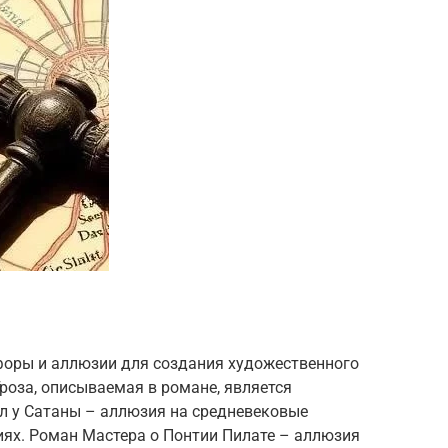
форы и аллюзии для создания художественного
Гроза, описываемая в романе, является
л у Сатаны – аллюзия на средневековые
иях. Роман Мастера о Понтии Пилате – аллюзия