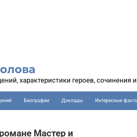
голова
ений, характеристики героев, сочинения 
дений
Биографии
Доклады
Интересные факт
романе Мастер и