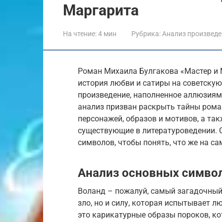
Маргарита
На чтение:
4 мин
Рубрика:
Анализ произвед
Роман Михаила Булгакова «Мастер и 
история любви и сатиры на советскую
произведение, наполненное аллюзия
анализ призван раскрыть тайны рома
персонажей, образов и мотивов, а та
существующие в литературоведении. С
символов, чтобы понять, что же на са
Анализ основных симво
Воланд – пожалуй, самый загадочный
зло, но и силу, которая испытывает л
это карикатурные образы пороков, к