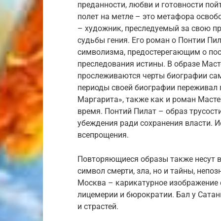
преданности, любви и готовности пой
полет на метле – это метафора освоб
– художник, преследуемый за свою пр
судьбы гения. Его роман о Понтии Пи
символизма, предостерегающим о пос
преследования истины. В образе Маст
прослеживаются черты биографии сам
периоды своей биографии переживал г
Маргарита», также как и роман Мастер
время. Понтий Пилат – образ трусост
убеждения ради сохранения власти. И
всепрощения.
Повторяющиеся образы также несут в
символ смерти, зла, но и тайны, непо
Москва – карикатурное изображение с
лицемерии и бюрократии. Бал у Сатан
и страстей.