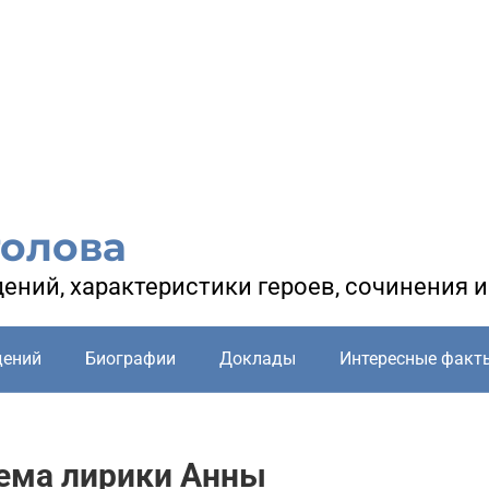
голова
ений, характеристики героев, сочинения 
дений
Биографии
Доклады
Интересные факт
ема лирики Анны