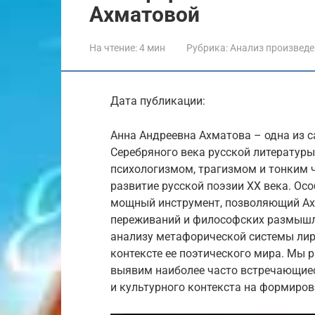
Ахматовой
На чтение:
4 мин
Рубрика:
Анализ произвед
Дата публикации:
Анна Андреевна Ахматова – одна из 
Серебряного века русской литературы
психологизмом, трагизмом и тонким 
развитие русской поэзии XX века. Ос
мощный инструмент, позволяющий Ахм
переживаний и философских размышл
анализу метафорической системы лир
контексте ее поэтического мира. Мы 
выявим наиболее часто встречающиес
и культурного контекста на формиров