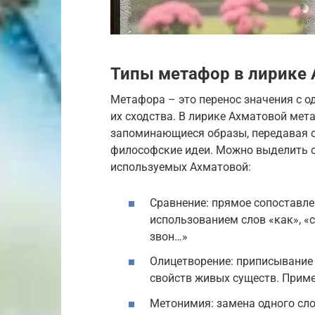
Типы метафор в лирике
Метафора – это перенос значения с о
их сходства. В лирике Ахматовой мет
запоминающиеся образы, передавая 
философские идеи. Можно выделить 
используемых Ахматовой:
Сравнение: прямое сопоставле
использованием слов «как», «с
звон…»
Олицетворение: приписывани
свойств живых существ. Приме
Метонимия: замена одного сло