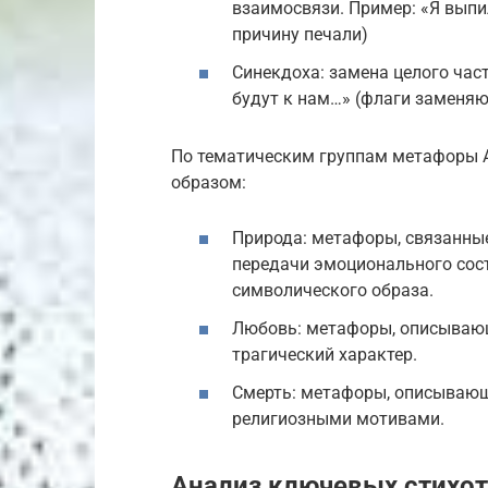
взаимосвязи. Пример: «Я выпи
причину печали)
Синекдоха: замена целого част
будут к нам…» (флаги заменяю
По тематическим группам метафоры
образом:
Природа: метафоры, связанные
передачи эмоционального сост
символического образа.
Любовь: метафоры, описывающи
трагический характер.
Смерть: метафоры, описывающи
религиозными мотивами.
Анализ ключевых стихо