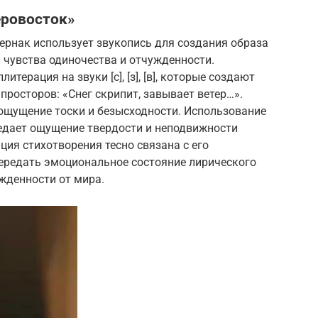
еровосток»
ернак использует звукопись для создания образа
 чувства одиночества и отчужденности.
ерация на звуки [с], [з], [в], которые создают
просторов: «Снег скрипит, завывает ветер…».
ет ощущение тоски и безысходности. Использование
 передает ощущение твердости и неподвижности
ция стихотворения тесно связана с его
передать эмоциональное состояние лирического
ужденности от мира.