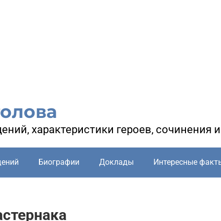
голова
ений, характеристики героев, сочинения 
дений
Биографии
Доклады
Интересные факт
астернака