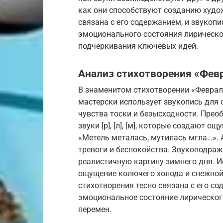
как они способствуют созданию худож
связана с его содержанием, и звукоп
эмоционального состояния лирическо
подчеркивания ключевых идей.
Анализ стихотворения «Февр
В знаменитом стихотворении «Февраль
мастерски использует звукопись для 
чувства тоски и безысходности. Пре
звуки [р], [л], [м], которые создают 
«Метель металась, мутилась мгла…». А
тревоги и беспокойства. Звукоподраж
реалистичную картину зимнего дня. И
ощущение колючего холода и снежной
стихотворения тесно связана с его с
эмоциональное состояние лирического
перемен.