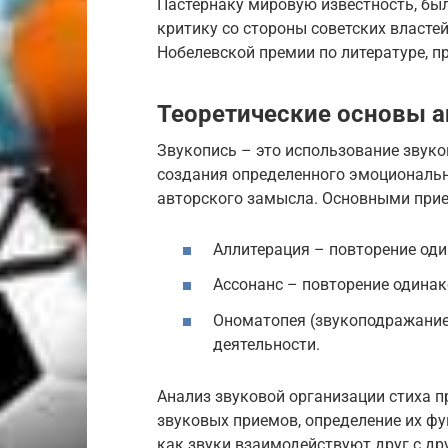
Пастернаку мировую известность, бы
критику со стороны советских власте
Нобелевской премии по литературе, п
Теоретические основы а
Звукопись – это использование звуко
создания определенного эмоциональн
авторского замысла. Основными при
Аллитерация – повторение оди
Ассонанс – повторение одинак
Ономатопея (звукоподражание
деятельности.
Анализ звуковой организации стиха 
звуковых приемов, определение их фу
как звуки взаимодействуют друг с дру