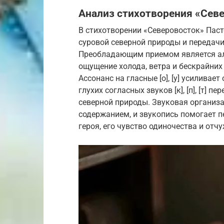
Анализ стихотворения «Сев
В стихотворении «Северовосток» Паст
суровой северной природы и передачи
Преобладающим приемом является аллит
ощущение холода, ветра и бескрайних 
Ассонанс на гласные [о], [у] усилива
глухих согласных звуков [к], [п], [т]
северной природы. Звуковая организа
содержанием, и звукопись помогает 
героя, его чувство одиночества и отч