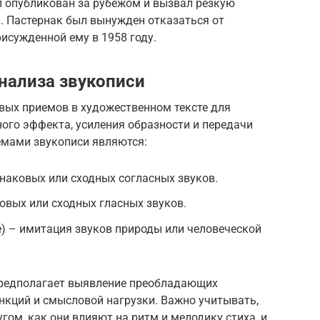
л опубликован за рубежом и вызвал резкую
й. Пастернак был вынужден отказаться от
рисужденной ему в 1958 году.
нализа звукописи
вых приемов в художественном тексте для
ого эффекта, усиления образности и передачи
емами звукописи являются:
наковых или сходных согласных звуков.
овых или сходных гласных звуков.
) – имитация звуков природы или человеческой
предполагает выявление преобладающих
нкций и смысловой нагрузки. Важно учитывать,
гом, как они влияют на ритм и мелодику стиха, и