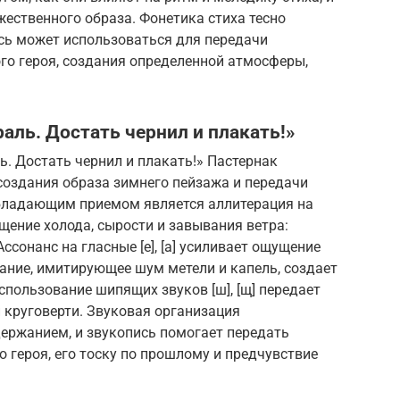
ественного образа. Фонетика стиха тесно
ись может использоваться для передачи
го героя, создания определенной атмосферы,
аль. Достать чернил и плакать!»
. Достать чернил и плакать!» Пастернак
создания образа зимнего пейзажа и передачи
обладающим приемом является аллитерация на
ощущение холода, сырости и завывания ветра:
ссонанс на гласные [е], [а] усиливает ощущение
ание, имитирующее шум метели и капель, создает
спользование шипящих звуков [ш], [щ] передает
 круговерти. Звуковая организация
одержанием, и звукопись помогает передать
 героя, его тоску по прошлому и предчувствие