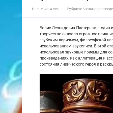
На чтение:
4 мин
Рубрика:
Анализ произвед
Борис Леонидович Пастернак – один и
творчество оказало огромное влияние
глубоким лиризмом, философской нас
использованием звукописи. В этой ст
использовал звуковые приемы для со
произведениях, как аллитерация и ас
состояния лирического героя и раскр