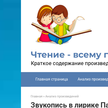
Перейти
к
контенту
Чтение - всему 
Краткое содержание произвед
Главная страница
Анализ произве
Главная
»
Анализ произведений
Звукопись в лирике П